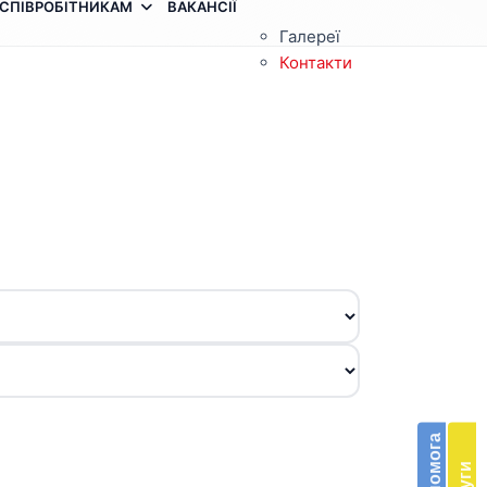
СПІВРОБІТНИКАМ
ВАКАНСІЇ
Галереї
Контакти
З
п
п
Бла
в
п
доп
е
Підт
м
діяль
д