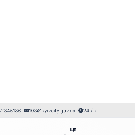
42345186
103@kyivcity.gov.ua
24 / 7
ЩЕ