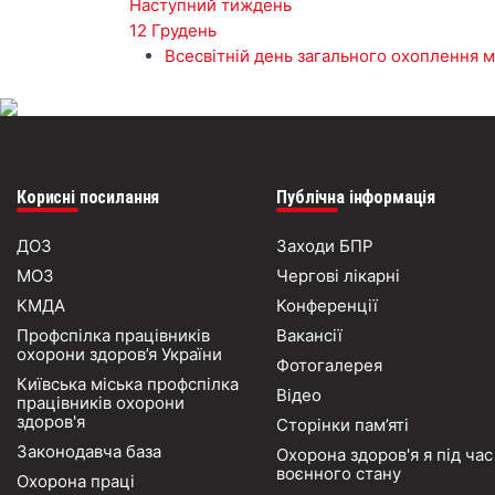
Наступний тиждень
12 Грудень
Всесвітній день загального охоплення
Корисні посилання
Публічна інформація
ДОЗ
Заходи БПР
МОЗ
Чергові лікарні
КМДА
Конференції
Профспілка працівників
Вакансії
охорони здоров’я України
Фотогалерея
Київська міська профспілка
Відео
працівників охорони
здоров'я
Сторінки пам’яті
Законодавча база
Охорона здоров'я я під час
воєнного стану
Охорона праці