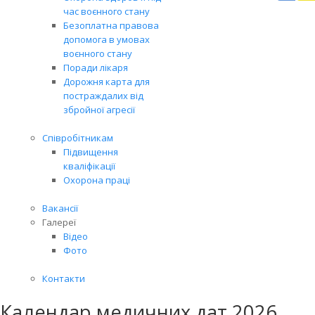
Вря
час воєнного стану
біл
Безоплатна правова
житт
допомога в умовах
раз
воєнного стану
Поради лікаря
Дорожня карта для
постраждалих від
збройної агресії
Співробітникам
Підвищення
кваліфікації
Охорона праці
Вакансії
Галереї
Відео
Фото
Контакти
Календар медичних дат 2026