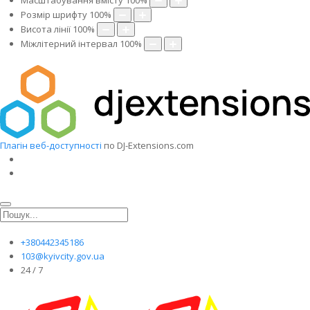
Масштабування вмісту
100
%
Розмір шрифту
100
%
Висота лінії
100
%
Міжлітерний інтервал
100
%
Плагін веб-доступності
по DJ-Extensions.com
+380442345186
103@kyivcity.gov.ua
24 / 7