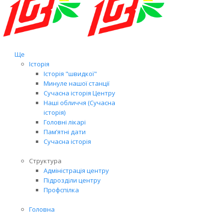
Ще
Історія
Історія "швидкої"
Минуле нашої станції
Сучасна історія Центру
Наші обличчя (Сучасна
історія)
Головні лікарі
Пам’ятні дати
Сучасна історія
Структура
Адміністрація центру
Підрозділи центру
Профспілка
Головна