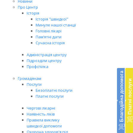
Новини
Про Центр
Історія
Історія "швидкої"
Минуле нашої станції
Головні лікарі
Пам’ятні дати
Сучасна історія
Адміністрація центру
Підрозділи центру
Бл
Профспілка
до
Благодійна допомога
Громадянам
Платні послуги
Підт
Послуги
діял
Безоплатні послуги
екст
Платні послуги
‹
‹
меди
доп
Чергові лікарні
в
Наявність ліків
Укра
Правила виклику
благ
швидкої допомоги
доп
Охорона здоров'я під