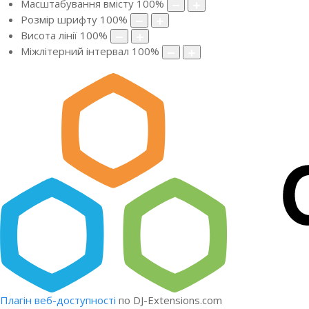
Масштабування вмісту
100
%
Розмір шрифту
100
%
Висота лінії
100
%
Міжлітерний інтервал
100
%
Плагін веб-доступності
по DJ-Extensions.com