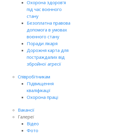
Охорона здоров'я
під час воєнного
стану
Безоплатна правова
допомога в умовах
воєнного стану
Поради лікаря
Дорожня карта для
постраждалих від
збройної агресії
Співробітникам
Підвищення
кваліфікації
Охорона праці
Вакансії
Галереї
Відео
Фото