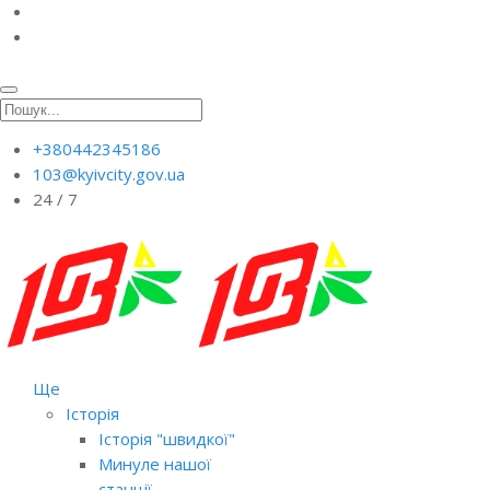
+380442345186
103@kyivcity.gov.ua
24 / 7
Ще
Історія
Історія "швидкої"
Минуле нашої
станції