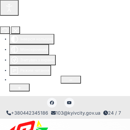
Інструменти доступності
Інверсія кольорів
Монохромний
Зчитувач з екрана
Режим читання
Розмір шрифту
100
%
+380442345186
103@kyivcity.gov.ua
24 / 7