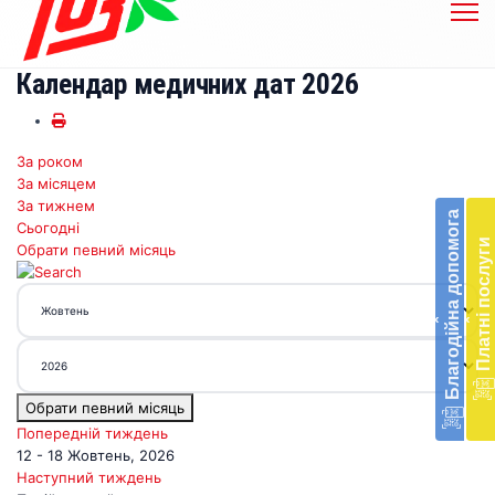
Календар медичних дат 2026
За роком
Бл
За місяцем
до
За тижнем
Благодійна допомога
Сьогодні
Підт
Платні послуги
Обрати певний місяць
діял
екст
меди
‹
‹
доп
в
Укра
благ
Обрати певний місяць
доп
Вря
Попередній тиждень
біл
12 - 18 Жовтень, 2026
житт
Наступний тиждень