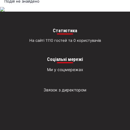
раз
Подій не знайдено
Д
Статистика
На сайті 1110 гостей та 0 користувачів
Соціальні мережі
Ми у соцмережах
Звязок з директором