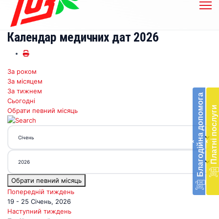
Календар медичних дат 2026
За роком
Бл
За місяцем
до
За тижнем
Благодійна допомога
Сьогодні
Підт
Платні послуги
Обрати певний місяць
діял
екст
меди
‹
‹
доп
в
Укра
благ
Обрати певний місяць
доп
Вря
Попередній тиждень
біл
19 - 25 Січень, 2026
житт
Наступний тиждень