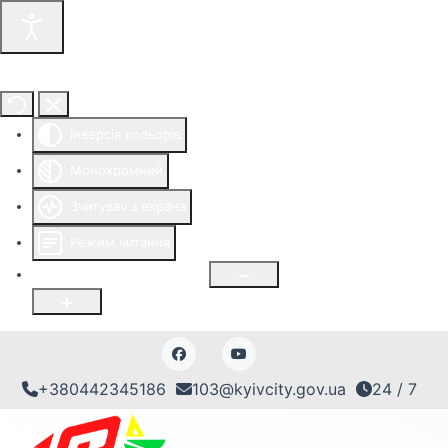
Інструменти доступності
Інверсія кольорів
Монохромний
Зчитувач з екрана
Режим читання
Розмір шрифту
100
%
+380442345186
103@kyivcity.gov.ua
24 / 7