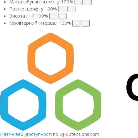
Масштабування вмісту
100
%
Розмір шрифту
100
%
Висота лінії
100
%
Міжлітерний інтервал
100
%
Плагін веб-доступності
по DJ-Extensions.com