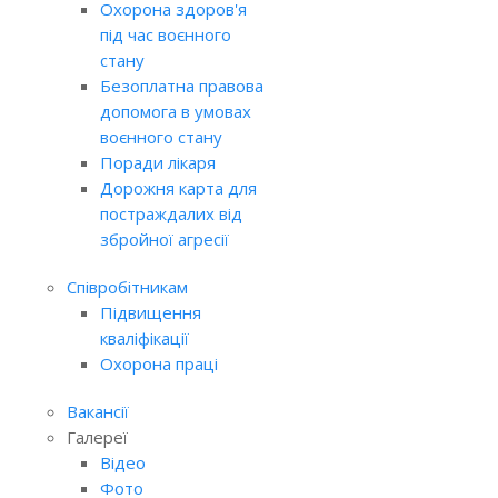
Охорона здоров'я
під час воєнного
стану
Безоплатна правова
допомога в умовах
воєнного стану
Поради лікаря
Дорожня карта для
постраждалих від
збройної агресії
Співробітникам
Підвищення
кваліфікації
Охорона праці
Вакансії
Галереї
Відео
Фото