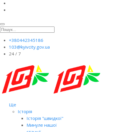
+380442345186
103@kyivcity.gov.ua
24 / 7
Ще
Історія
Історія "швидкої"
Минуле нашої
станції