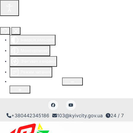
Інструменти доступності
Інверсія кольорів
Монохромний
Зчитувач з екрана
Режим читання
Розмір шрифту
100
%
+380442345186
103@kyivcity.gov.ua
24 / 7