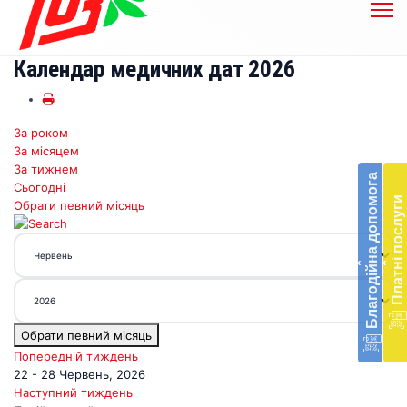
Календар медичних дат 2026
За роком
Бл
За місяцем
до
За тижнем
Благодійна допомога
Сьогодні
Підт
Платні послуги
Обрати певний місяць
діял
екст
меди
‹
‹
доп
в
Укра
благ
Обрати певний місяць
доп
Вря
Попередній тиждень
біл
22 - 28 Червень, 2026
житт
Наступний тиждень