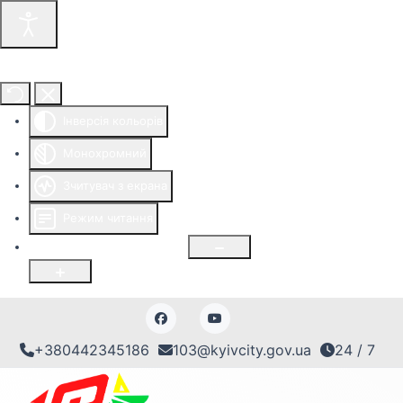
Інструменти доступності
Інверсія кольорів
Монохромний
Зчитувач з екрана
Режим читання
Розмір шрифту
100
%
+380442345186
103@kyivcity.gov.ua
24 / 7