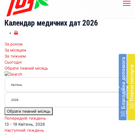
Календар медичних дат 2026
За роком
Бл
За місяцем
до
За тижнем
Благодійна допомога
Сьогодні
Підт
Платні послуги
Обрати певний місяць
діял
екст
меди
‹
‹
доп
в
Укра
благ
Обрати певний місяць
доп
Вря
Попередній тиждень
біл
13 - 19 Квітень, 2026
житт
Наступний тиждень