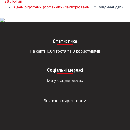
житт
28 Лютий
раз
День рідкісних (орфанних) захворювань
:: Медичні дати
Д
Статистика
На сайті 1064 гостя та 0 користувачів
Соціальні мережі
Ми у соцмережах
Звязок з директором