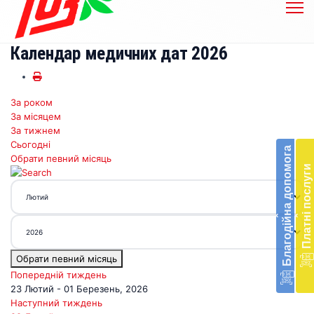
Календар медичних дат 2026
За роком
За місяцем
Бл
За тижнем
до
Сьогодні
Благодійна допомога
Обрати певний місяць
Підт
Платні послуги
діял
екст
меди
‹
‹
доп
в
Укра
Обрати певний місяць
благ
доп
Попередній тиждень
Вря
23 Лютий - 01 Березень, 2026
біл
Наступний тиждень