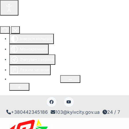
Інструменти доступності
Інверсія кольорів
Монохромний
Зчитувач з екрана
Режим читання
Розмір шрифту
100
%
+380442345186
103@kyivcity.gov.ua
24 / 7