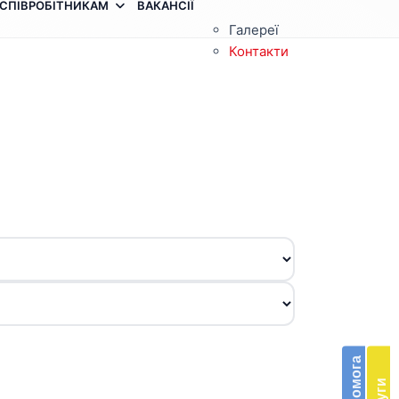
СПІВРОБІТНИКАМ
ВАКАНСІЇ
Галереї
Контакти
З
п
п
Бла
в
п
доп
е
Підт
м
діяль
д