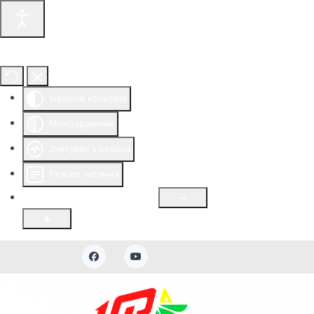
Інструменти доступності
Інверсія кольорів
Монохромний
Зчитувач з екрана
Режим читання
Розмір шрифту
100
%