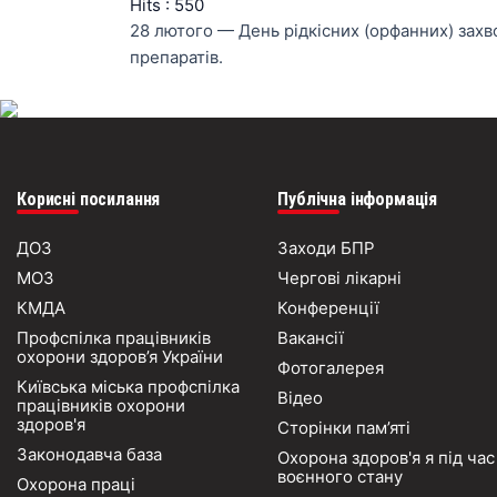
Hits
: 550
28 лютого — День рідкісних (орфанних) захв
препаратів.
Корисні посилання
Публічна інформація
ДОЗ
Заходи БПР
МОЗ
Чергові лікарні
КМДА
Конференції
Профспілка працівників
Вакансії
охорони здоров’я України
Фотогалерея
Київська міська профспілка
Відео
працівників охорони
здоров'я
Сторінки пам’яті
Законодавча база
Охорона здоров'я я під час
воєнного стану
Охорона праці