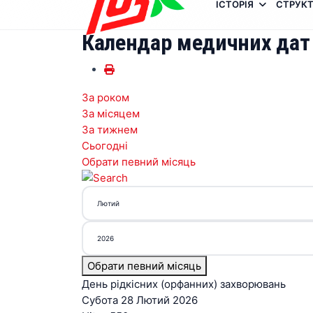
ІСТОРІЯ
СТРУКТ
Календар медичних дат
За роком
За місяцем
За тижнем
Сьогодні
Обрати певний місяць
Обрати певний місяць
День рідкісних (орфанних) захворювань
Субота 28 Лютий 2026