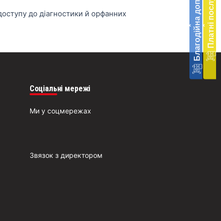
Благодійна допомога
Платні послуги
екстр
м
доступу до діагностики й орфанних
меди
К
допо
‹
‹
в
Украї
благ
допо
Врят
Соціальні мережі
біль
Q
житт
Ми у соцмережах
к
разо
д
До
ш
о
Звязок з директором
п
п