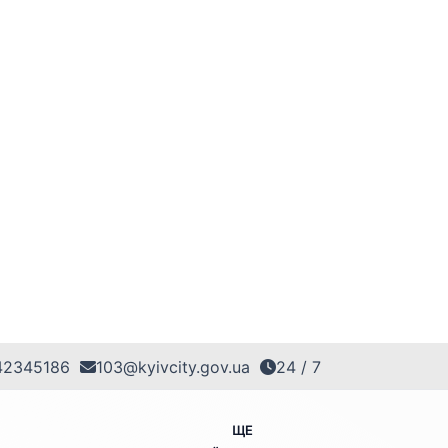
42345186
103@kyivcity.gov.ua
24 / 7
ЩЕ