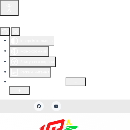
Інструменти доступності
Інверсія кольорів
Монохромний
Зчитувач з екрана
Режим читання
Розмір шрифту
100
%