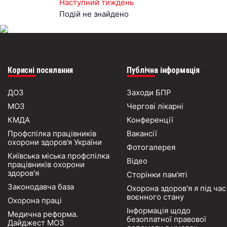
Наступний тиждень
Подій не знайдено
Корисні посилання
Публічна інформація
ДОЗ
Заходи БПР
МОЗ
Чергові лікарні
КМДА
Конференції
Профспілка працівників
Вакансії
охорони здоров’я України
Фотогалерея
Київська міська профспілка
Відео
працівників охорони
здоров'я
Сторінки пам’яті
Законодавча база
Охорона здоров'я я під час
воєнного стану
Охорона праці
Інформація щодо
Медична реформа.
безоплатної правової
Дайджест МОЗ