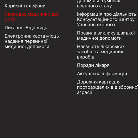
допомоги в умовах
Корисні телефони
воєнного стану
Календар медичних дат
Інформація про діяльність
2026
Консультаційного центру
Уповноваженого
Питання-Відповідь
Правила виклику швидкої
Електронна карта місць
медичної допомоги
надання первинної
медичної допомоги
Наявність лікарських
засобів та медичних
виробів
Поради лікаря
Актуальна інформація
Дорожня карта для
постраждалих від збройно
агресії