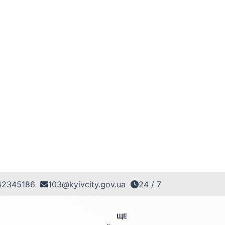
42345186
103@kyivcity.gov.ua
24 / 7
ЩЕ