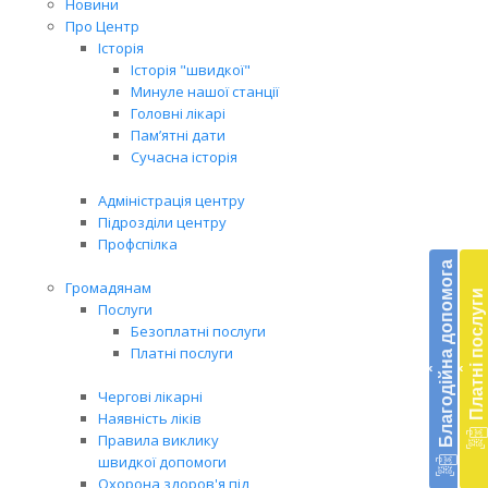
Новини
Про Центр
Історія
Історія "швидкої"
Минуле нашої станції
Головні лікарі
Пам’ятні дати
Сучасна історія
Адміністрація центру
Підрозділи центру
Бл
Профспілка
до
Благодійна допомога
Громадянам
Платні послуги
Підт
Послуги
діял
Безоплатні послуги
екст
Платні послуги
‹
‹
меди
доп
Чергові лікарні
в
Наявність ліків
Укра
Правила виклику
благ
швидкої допомоги
доп
Охорона здоров'я під