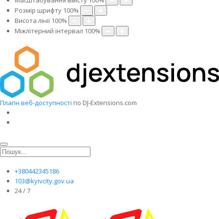
Масштабування вмісту
100
%
Розмір шрифту
100
%
Висота лінії
100
%
Міжлітерний інтервал
100
%
Плагін веб-доступності
по DJ-Extensions.com
+380442345186
103@kyivcity.gov.ua
24 / 7