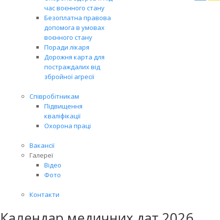
Вря
час воєнного стану
біл
Безоплатна правова
житт
допомога в умовах
раз
воєнного стану
Поради лікаря
Дорожня карта для
постраждалих від
збройної агресії
Співробітникам
Підвищення
кваліфікації
Охорона праці
Вакансії
Галереї
Відео
Фото
Контакти
Календар медичних дат 2026