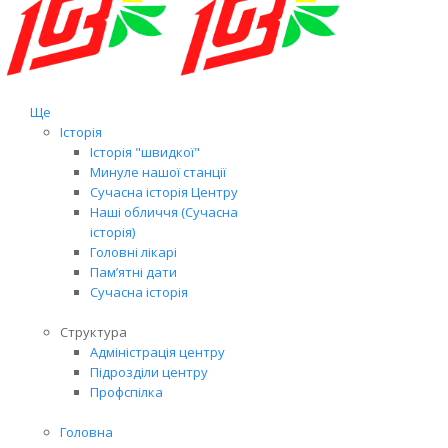
Ще
Історія
Історія "швидкої"
Минуле нашої станції
Сучасна історія Центру
Наші обличчя (Сучасна
історія)
Головні лікарі
Пам’ятні дати
Сучасна історія
Структура
Адміністрація центру
Підрозділи центру
Профспілка
Головна