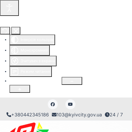
Інструменти доступності
Інверсія кольорів
Монохромний
Зчитувач з екрана
Режим читання
Розмір шрифту
100
%
+380442345186
103@kyivcity.gov.ua
24 / 7