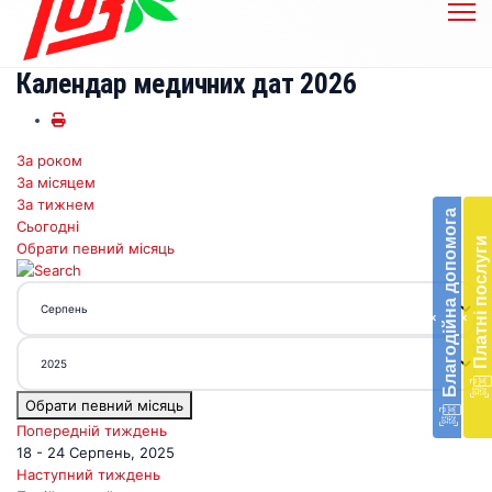
Календар медичних дат 2026
За роком
Бл
За місяцем
до
За тижнем
Благодійна допомога
Сьогодні
Підт
Платні послуги
Обрати певний місяць
діял
екст
меди
‹
‹
доп
в
Укра
благ
Обрати певний місяць
доп
Вря
Попередній тиждень
біл
18 - 24 Серпень, 2025
житт
Наступний тиждень