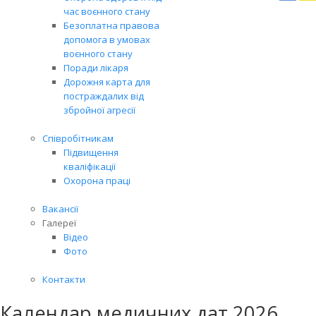
Вря
час воєнного стану
біл
Безоплатна правова
житт
допомога в умовах
раз
воєнного стану
Поради лікаря
Дорожня карта для
постраждалих від
збройної агресії
Співробітникам
Підвищення
кваліфікації
Охорона праці
Вакансії
Галереї
Відео
Фото
Контакти
Календар медичних дат 2026