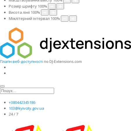
Масштабування вмісту
100
%
Розмір шрифту
100
%
Висота лінії
100
%
Міжлітерний інтервал
100
%
Плагін веб-доступності
по DJ-Extensions.com
+380442345186
103@kyivcity.gov.ua
24 / 7