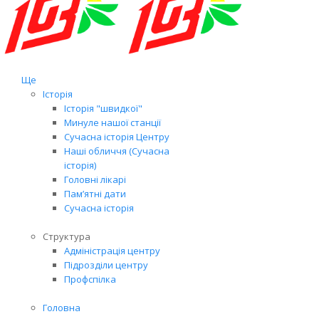
Ще
Історія
Історія "швидкої"
Минуле нашої станції
Сучасна історія Центру
Наші обличчя (Сучасна
історія)
Головні лікарі
Пам’ятні дати
Сучасна історія
Структура
Адміністрація центру
Підрозділи центру
Профспілка
Головна