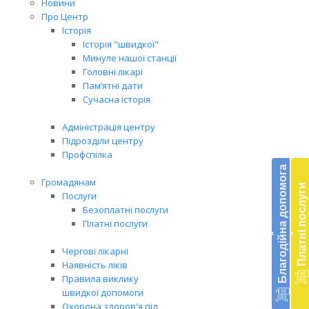
Новини
Про Центр
Історія
Історія "швидкої"
Минуле нашої станції
Головні лікарі
Пам’ятні дати
Сучасна історія
Адміністрація центру
Підрозділи центру
Бл
Профспілка
до
Благодійна допомога
Громадянам
Платні послуги
Підт
Послуги
діял
Безоплатні послуги
екст
Платні послуги
‹
‹
меди
доп
Чергові лікарні
в
Наявність ліків
Укра
Правила виклику
благ
швидкої допомоги
доп
Охорона здоров'я під