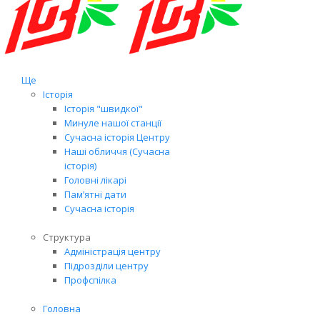
Ще
Історія
Історія "швидкої"
Минуле нашої станції
Сучасна історія Центру
Наші обличчя (Сучасна
історія)
Головні лікарі
Пам’ятні дати
Сучасна історія
Структура
Адміністрація центру
Підрозділи центру
Профспілка
Головна