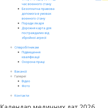
Вря
час воєнного стану
біл
Безоплатна правова
житт
допомога в умовах
раз
воєнного стану
Поради лікаря
Дорожня карта для
постраждалих від
збройної агресії
Співробітникам
Підвищення
кваліфікації
Охорона праці
Вакансії
Галереї
Відео
Фото
Контакти
Календар медичних дат 2026