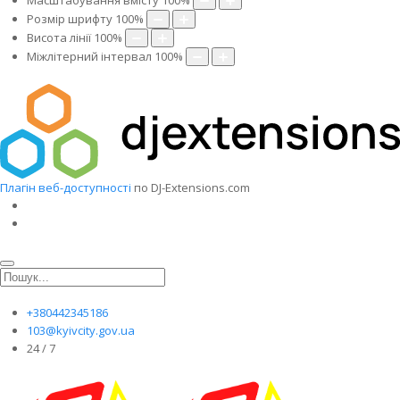
Масштабування вмісту
100
%
Розмір шрифту
100
%
Висота лінії
100
%
Міжлітерний інтервал
100
%
Плагін веб-доступності
по DJ-Extensions.com
+380442345186
103@kyivcity.gov.ua
24 / 7