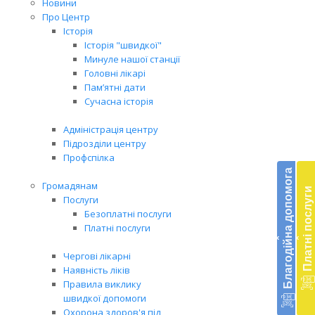
Новини
Про Центр
Історія
Історія "швидкої"
Минуле нашої станції
Головні лікарі
Пам’ятні дати
Сучасна історія
Адміністрація центру
Підрозділи центру
Бл
Профспілка
до
Благодійна допомога
Громадянам
Платні послуги
Підт
Послуги
діял
Безоплатні послуги
екст
Платні послуги
‹
‹
меди
доп
Чергові лікарні
в
Наявність ліків
Укра
Правила виклику
благ
швидкої допомоги
доп
Охорона здоров'я під