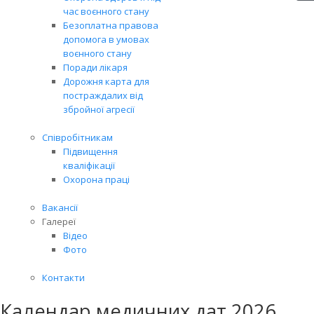
час воєнного стану
Безоплатна правова
допомога в умовах
воєнного стану
Поради лікаря
Дорожня карта для
постраждалих від
збройної агресії
Співробітникам
Підвищення
кваліфікації
Охорона праці
Вакансії
Галереї
Відео
Фото
Контакти
Календар медичних дат 2026