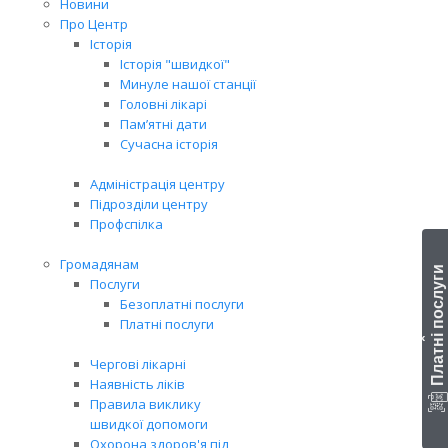
Новини
Про Центр
Історія
Історія "швидкої"
Минуле нашої станції
Головні лікарі
Пам’ятні дати
Сучасна історія
Адміністрація центру
Підрозділи центру
Профспілка
Громадянам
Платні послуги
Послуги
Безоплатні послуги
Платні послуги
‹
Чергові лікарні
Наявність ліків
Правила виклику
швидкої допомоги
Охорона здоров'я під