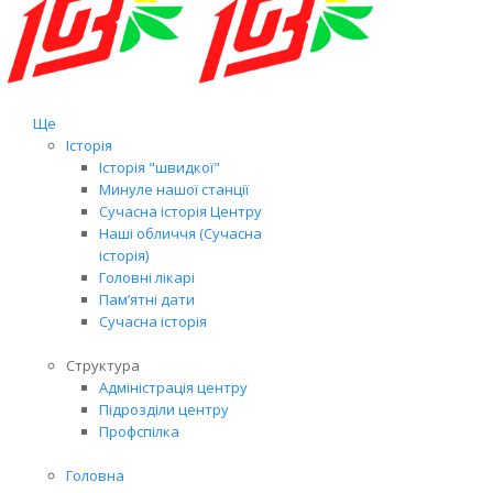
Ще
Історія
Історія "швидкої"
Минуле нашої станції
Сучасна історія Центру
Наші обличчя (Сучасна
історія)
Головні лікарі
Пам’ятні дати
Сучасна історія
Структура
Адміністрація центру
Підрозділи центру
Профспілка
Головна