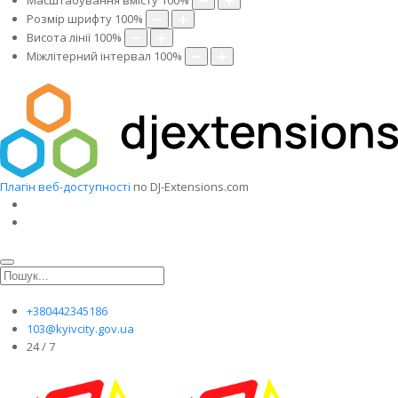
Масштабування вмісту
100
%
Розмір шрифту
100
%
Висота лінії
100
%
Міжлітерний інтервал
100
%
Плагін веб-доступності
по DJ-Extensions.com
+380442345186
103@kyivcity.gov.ua
24 / 7