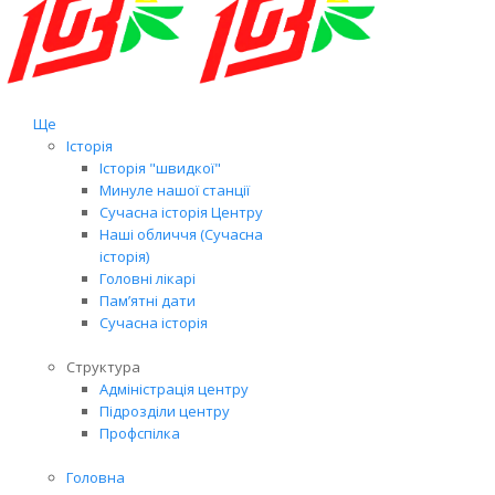
Ще
Історія
Історія "швидкої"
Минуле нашої станції
Сучасна історія Центру
Наші обличчя (Сучасна
історія)
Головні лікарі
Пам’ятні дати
Сучасна історія
Структура
Адміністрація центру
Підрозділи центру
Профспілка
Головна