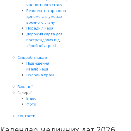
Вря
час воєнного стану
біл
Безоплатна правова
житт
допомога в умовах
раз
воєнного стану
Поради лікаря
Дорожня карта для
постраждалих від
збройної агресії
Співробітникам
Підвищення
кваліфікації
Охорона праці
Вакансії
Галереї
Відео
Фото
Контакти
Календар медичних дат 2026