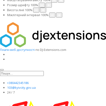
Масштабування вмісту
100
%
Розмір шрифту
100
%
Висота лінії
100
%
Міжлітерний інтервал
100
%
Плагін веб-доступності
по DJ-Extensions.com
+380442345186
103@kyivcity.gov.ua
24 / 7