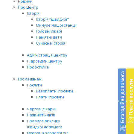
Новини
Про Центр
Історія
Історія "швидкої"
Минуле нашої станції
Головні лікарі
Пам’ятні дати
Сучасна історія
Адміністрація центру
Підрозділи центру
Бл
Профспілка
до
Благодійна допомога
Громадянам
Платні послуги
Підт
Послуги
діял
Безоплатні послуги
екст
Платні послуги
‹
‹
меди
доп
Чергові лікарні
в
Наявність ліків
Укра
Правила виклику
благ
швидкої допомоги
доп
Охорона здоров'я під