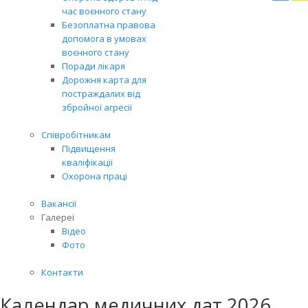
Вря
час воєнного стану
біл
Безоплатна правова
житт
допомога в умовах
раз
воєнного стану
Поради лікаря
Дорожня карта для
постраждалих від
збройної агресії
Співробітникам
Підвищення
кваліфікації
Охорона праці
Вакансії
Галереї
Відео
Фото
Контакти
Календар медичних дат 2026