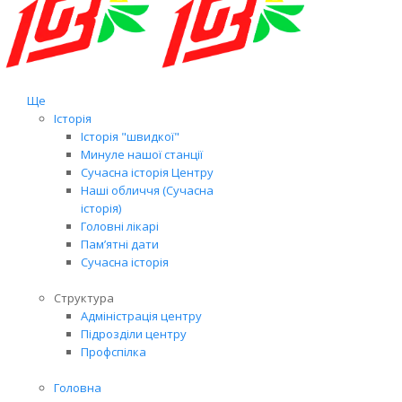
Ще
Історія
Історія "швидкої"
Минуле нашої станції
Сучасна історія Центру
Наші обличчя (Сучасна
історія)
Головні лікарі
Пам’ятні дати
Сучасна історія
Структура
Адміністрація центру
Підрозділи центру
Профспілка
Головна