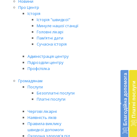
Новини
Про Центр
Історія
Історія "швидкої"
Минуле нашої станції
Головні лікарі
Пам’ятні дати
Сучасна історія
Адміністрація центру
Підрозділи центру
Бл
Профспілка
до
Благодійна допомога
Громадянам
Платні послуги
Підт
Послуги
діял
Безоплатні послуги
екст
Платні послуги
‹
‹
меди
доп
Чергові лікарні
в
Наявність ліків
Укра
Правила виклику
благ
швидкої допомоги
доп
Охорона здоров'я під