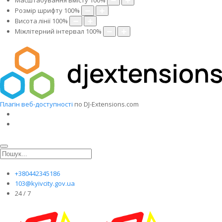
Масштабування вмісту
100
%
Розмір шрифту
100
%
Висота лінії
100
%
Міжлітерний інтервал
100
%
Плагін веб-доступності
по DJ-Extensions.com
+380442345186
103@kyivcity.gov.ua
24 / 7