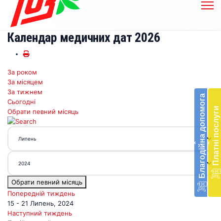
Календар медичних дат 2026
За роком
Бл
За місяцем
до
За тижнем
Благодійна допомога
Сьогодні
Підт
Платні послуги
Обрати певний місяць
діял
екст
меди
‹
‹
доп
в
Укра
благ
Обрати певний місяць
доп
Вря
Попередній тиждень
біл
15 - 21 Липень, 2024
житт
Наступний тиждень