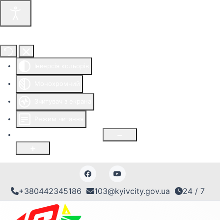
Інструменти доступності
Інверсія кольорів
Монохромний
Зчитувач з екрана
Режим читання
Розмір шрифту
100
%
+380442345186
103@kyivcity.gov.ua
24 / 7