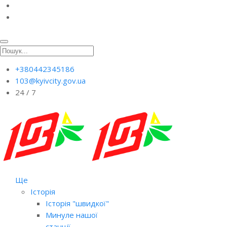
+380442345186
103@kyivcity.gov.ua
24 / 7
Ще
Історія
Історія "швидкої"
Минуле нашої
станції