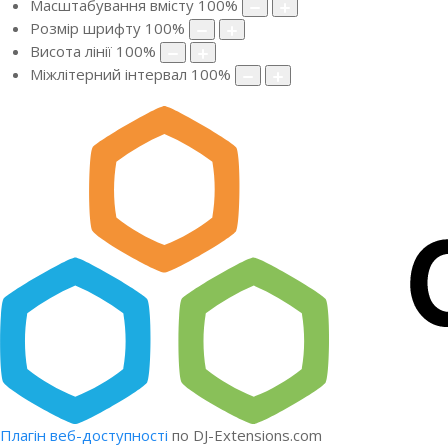
Масштабування вмісту
100
%
Розмір шрифту
100
%
Висота лінії
100
%
Міжлітерний інтервал
100
%
Плагін веб-доступності
по DJ-Extensions.com