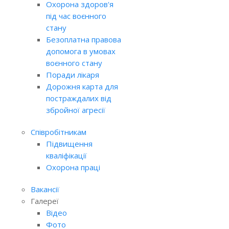
Охорона здоров'я
під час воєнного
стану
Безоплатна правова
допомога в умовах
воєнного стану
Поради лікаря
Дорожня карта для
постраждалих від
збройної агресії
Співробітникам
Підвищення
кваліфікації
Охорона праці
Вакансії
Галереї
Відео
Фото