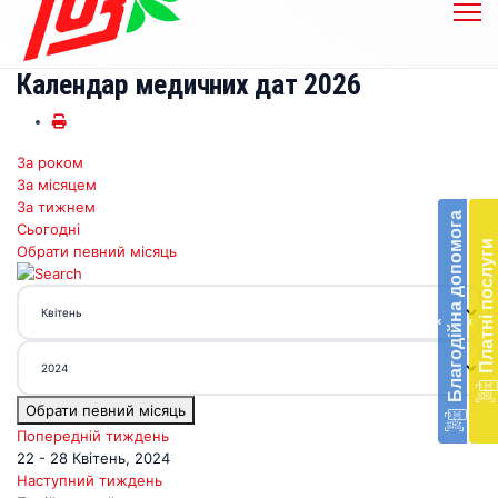
Календар медичних дат 2026
За роком
Бл
За місяцем
до
За тижнем
Благодійна допомога
Сьогодні
Підт
Платні послуги
Обрати певний місяць
діял
екст
меди
‹
‹
доп
в
Укра
благ
Обрати певний місяць
доп
Вря
Попередній тиждень
біл
22 - 28 Квітень, 2024
житт
Наступний тиждень