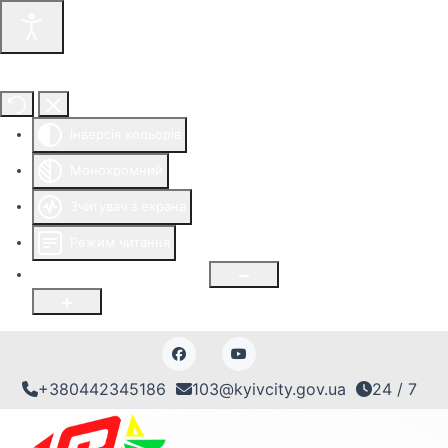
Інструменти доступності
Інверсія кольорів
Монохромний
Зчитувач з екрана
Режим читання
Розмір шрифту
100
%
+380442345186
103@kyivcity.gov.ua
24 / 7