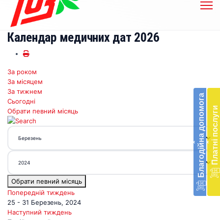
Календар медичних дат 2026
За роком
Бл
За місяцем
до
За тижнем
Благодійна допомога
Сьогодні
Підт
Платні послуги
Обрати певний місяць
діял
екст
меди
‹
‹
доп
в
Укра
благ
Обрати певний місяць
доп
Вря
Попередній тиждень
біл
25 - 31 Березень, 2024
житт
Наступний тиждень