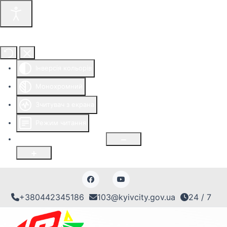
Інструменти доступності
Інверсія кольорів
Монохромний
Зчитувач з екрана
Режим читання
Розмір шрифту
100
%
+380442345186
103@kyivcity.gov.ua
24 / 7