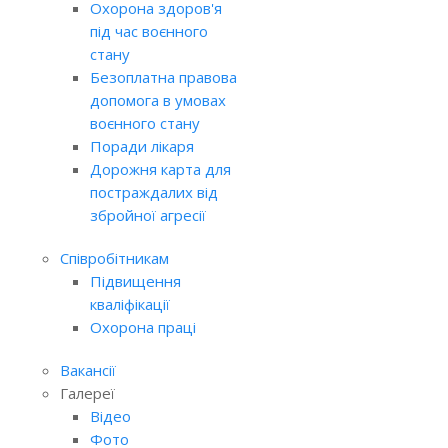
Охорона здоров'я
під час воєнного
стану
Безоплатна правова
допомога в умовах
воєнного стану
Поради лікаря
Дорожня карта для
постраждалих від
збройної агресії
Співробітникам
Підвищення
кваліфікації
Охорона праці
Вакансії
Галереї
Відео
Фото