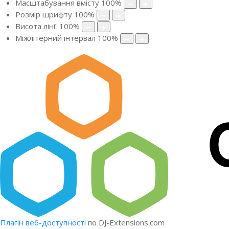
Масштабування вмісту
100
%
Розмір шрифту
100
%
Висота лінії
100
%
Міжлітерний інтервал
100
%
Плагін веб-доступності
по DJ-Extensions.com