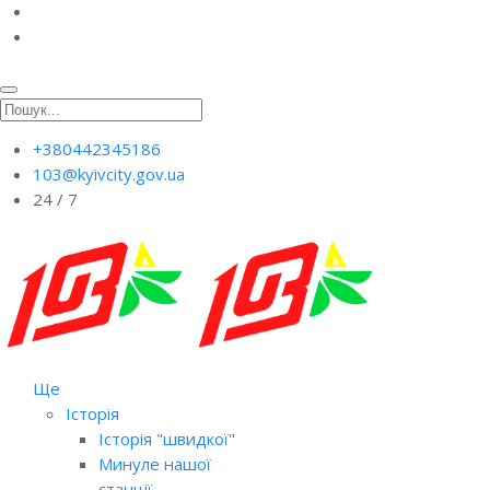
+380442345186
103@kyivcity.gov.ua
24 / 7
Ще
Історія
Історія "швидкої"
Минуле нашої
станції