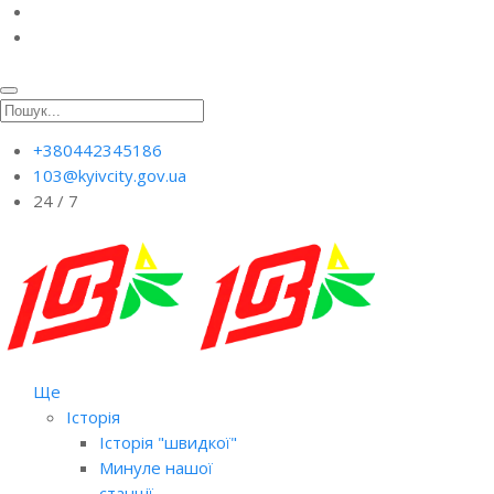
+380442345186
103@kyivcity.gov.ua
24 / 7
Ще
Історія
Історія "швидкої"
Минуле нашої
станції