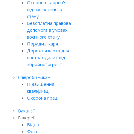
Охорона здоров'я
під час воєнного
стану
Безоплатна правова
допомога в умовах
воєнного стану
Поради лікаря
Дорожня карта для
постраждалих від
збройної агресії
Співробітникам
Підвищення
кваліфікації
Охорона праці
Вакансії
Галереї
Відео
Фото