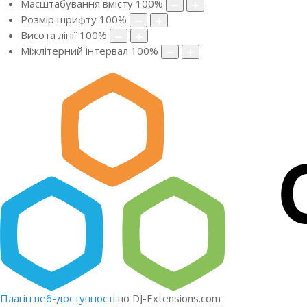
Масштабування вмісту
100
%
Розмір шрифту
100
%
Висота лінії
100
%
Міжлітерний інтервал
100
%
Плагін веб-доступності
по DJ-Extensions.com