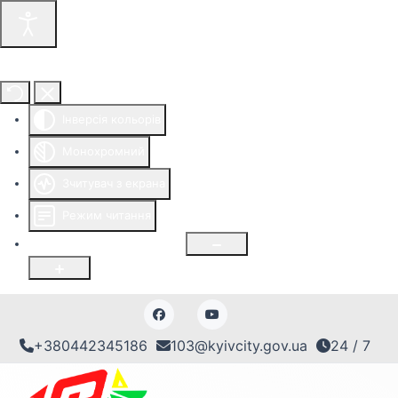
Інструменти доступності
Інверсія кольорів
Монохромний
Зчитувач з екрана
Режим читання
Розмір шрифту
100
%
+380442345186
103@kyivcity.gov.ua
24 / 7