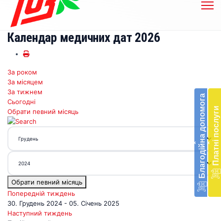
Календар медичних дат 2026
За роком
Бл
За місяцем
до
За тижнем
Благодійна допомога
Сьогодні
Підт
Платні послуги
Обрати певний місяць
діял
екст
меди
‹
‹
доп
в
Укра
благ
Обрати певний місяць
доп
Вря
Попередній тиждень
біл
30. Грудень 2024 - 05. Січень 2025
житт
Наступний тиждень