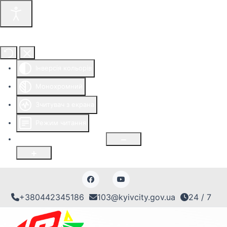
Інструменти доступності
Інверсія кольорів
Монохромний
Зчитувач з екрана
Режим читання
Розмір шрифту
100
%
+380442345186
103@kyivcity.gov.ua
24 / 7