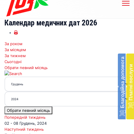
Календар медичних дат 2026
За роком
Бл
За місяцем
до
За тижнем
Благодійна допомога
Сьогодні
Підт
Платні послуги
Обрати певний місяць
діял
екст
меди
‹
‹
доп
в
Укра
благ
Обрати певний місяць
доп
Вря
Попередній тиждень
біл
02 - 08 Грудень, 2024
житт
Наступний тиждень