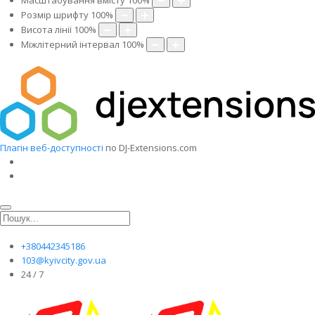
Масштабування вмісту
100
%
Розмір шрифту
100
%
Висота лінії
100
%
Міжлітерний інтервал
100
%
Плагін веб-доступності
по DJ-Extensions.com
+380442345186
103@kyivcity.gov.ua
24 / 7