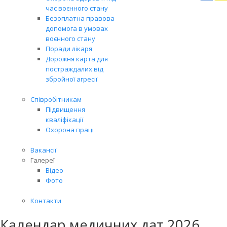
Вря
час воєнного стану
біл
Безоплатна правова
житт
допомога в умовах
раз
воєнного стану
Поради лікаря
Дорожня карта для
постраждалих від
збройної агресії
Співробітникам
Підвищення
кваліфікації
Охорона праці
Вакансії
Галереї
Відео
Фото
Контакти
Календар медичних дат 2026