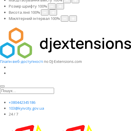
Масштабування вмісту
100
%
Розмір шрифту
100
%
Висота лінії
100
%
Міжлітерний інтервал
100
%
Плагін веб-доступності
по DJ-Extensions.com
+380442345186
103@kyivcity.gov.ua
24 / 7