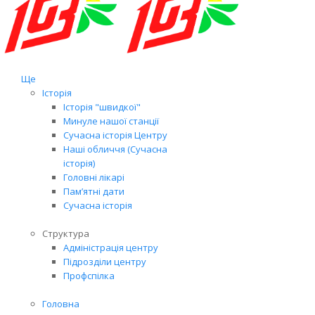
Ще
Історія
Історія "швидкої"
Минуле нашої станції
Сучасна історія Центру
Наші обличчя (Сучасна
історія)
Головні лікарі
Пам’ятні дати
Сучасна історія
Структура
Адміністрація центру
Підрозділи центру
Профспілка
Головна