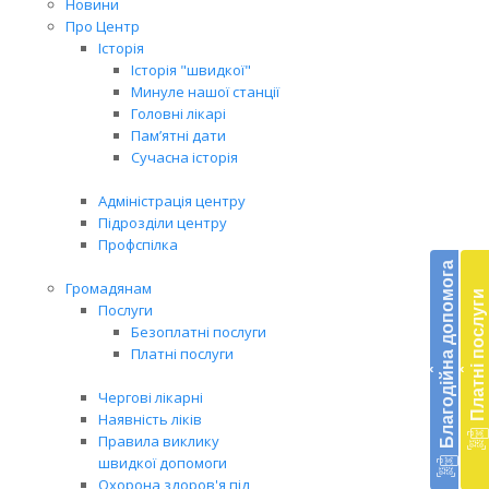
Новини
Про Центр
Історія
Історія "швидкої"
Минуле нашої станції
Головні лікарі
Пам’ятні дати
Сучасна історія
Адміністрація центру
Підрозділи центру
Бл
Профспілка
до
Благодійна допомога
Громадянам
Платні послуги
Підт
Послуги
діял
Безоплатні послуги
екст
Платні послуги
‹
‹
меди
доп
Чергові лікарні
в
Наявність ліків
Укра
Правила виклику
благ
швидкої допомоги
доп
Охорона здоров'я під