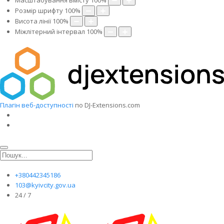
Масштабування вмісту
100
%
Розмір шрифту
100
%
Висота лінії
100
%
Міжлітерний інтервал
100
%
Плагін веб-доступності
по DJ-Extensions.com
+380442345186
103@kyivcity.gov.ua
24 / 7