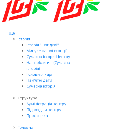
Ще
Історія
Історія "швидкої"
Минуле нашої станції
Сучасна історія Центру
Наші обличчя (Сучасна
історія)
Головні лікарі
Пам’ятні дати
Сучасна історія
Структура
Адміністрація центру
Підрозділи центру
Профспілка
Головна