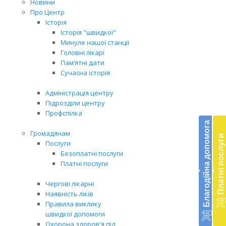
Новини
Про Центр
Історія
Історія "швидкої"
Минуле нашої станції
Головні лікарі
Пам’ятні дати
Сучасна історія
Адміністрація центру
Підрозділи центру
Бл
Профспілка
до
Благодійна допомога
Громадянам
Платні послуги
Підт
Послуги
діял
Безоплатні послуги
екст
Платні послуги
‹
‹
меди
доп
Чергові лікарні
в
Наявність ліків
Укра
Правила виклику
благ
швидкої допомоги
доп
Охорона здоров'я під