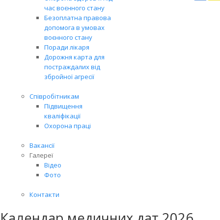
Вря
час воєнного стану
біл
Безоплатна правова
житт
допомога в умовах
раз
воєнного стану
Поради лікаря
Дорожня карта для
постраждалих від
збройної агресії
Співробітникам
Підвищення
кваліфікації
Охорона праці
Вакансії
Галереї
Відео
Фото
Контакти
Календар медичних дат 2026