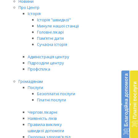
Новини
Про Центр
Історія
Історія "швидкої"
Минуле нашої станції
Головні лікарі
Пам’ятні дати
Сучасна історія
Адміністрація центру
Підрозділи центру
Бл
Профспілка
до
Благодійна допомога
Громадянам
Платні послуги
Підт
Послуги
діял
Безоплатні послуги
екст
Платні послуги
‹
‹
меди
доп
Чергові лікарні
в
Наявність ліків
Укра
Правила виклику
благ
швидкої допомоги
доп
Охорона здоров'я під