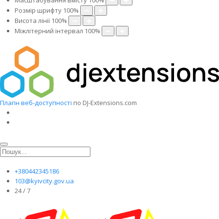
Масштабування вмісту
100
%
Розмір шрифту
100
%
Висота лінії
100
%
Міжлітерний інтервал
100
%
Плагін веб-доступності
по DJ-Extensions.com
+380442345186
103@kyivcity.gov.ua
24 / 7