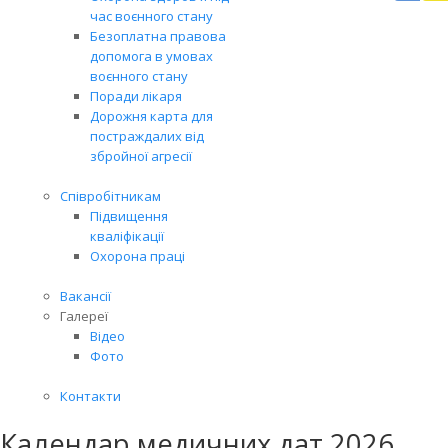
Вря
час воєнного стану
біл
Безоплатна правова
житт
допомога в умовах
раз
воєнного стану
Поради лікаря
Дорожня карта для
постраждалих від
збройної агресії
Співробітникам
Підвищення
кваліфікації
Охорона праці
Вакансії
Галереї
Відео
Фото
Контакти
Календар медичних дат 2026