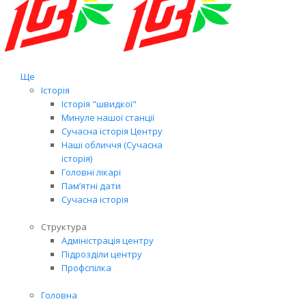
Ще
Історія
Історія "швидкої"
Минуле нашої станції
Сучасна історія Центру
Наші обличчя (Сучасна
історія)
Головні лікарі
Пам’ятні дати
Сучасна історія
Структура
Адміністрація центру
Підрозділи центру
Профспілка
Головна