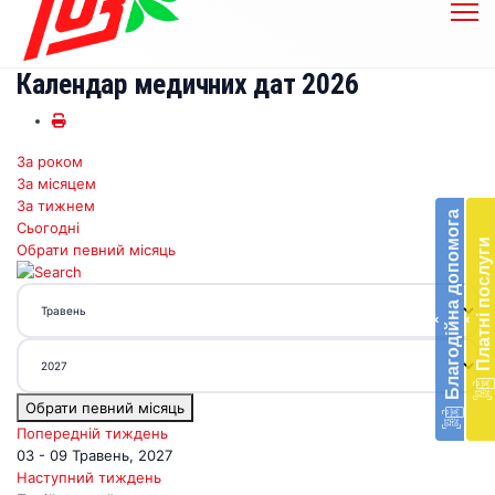
Календар медичних дат 2026
За роком
Бл
За місяцем
до
За тижнем
Благодійна допомога
Сьогодні
Підт
Платні послуги
Обрати певний місяць
діял
екст
меди
‹
‹
доп
в
Укра
благ
Обрати певний місяць
доп
Вря
Попередній тиждень
біл
03 - 09 Травень, 2027
житт
Наступний тиждень