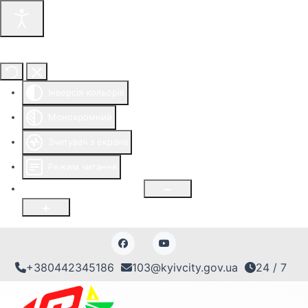
Інструменти доступності
Інверсія кольорів
Монохромний
Зчитувач з екрана
Режим читання
Розмір шрифту
100
%
+380442345186
103@kyivcity.gov.ua
24 / 7