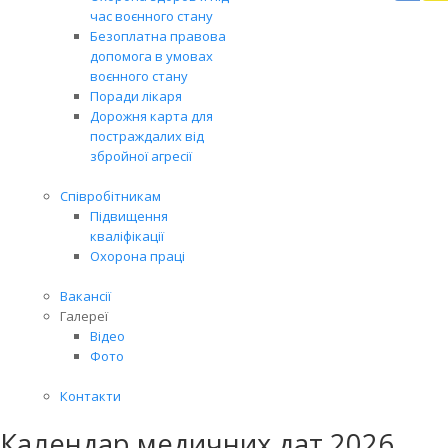
Вря
час воєнного стану
біл
Безоплатна правова
житт
допомога в умовах
раз
воєнного стану
Поради лікаря
Дорожня карта для
постраждалих від
збройної агресії
Співробітникам
Підвищення
кваліфікації
Охорона праці
Вакансії
Галереї
Відео
Фото
Контакти
Календар медичних дат 2026