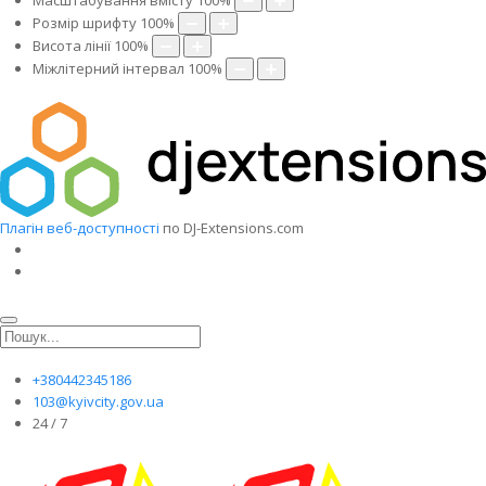
Масштабування вмісту
100
%
Розмір шрифту
100
%
Висота лінії
100
%
Міжлітерний інтервал
100
%
Плагін веб-доступності
по DJ-Extensions.com
+380442345186
103@kyivcity.gov.ua
24 / 7