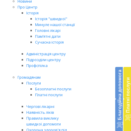
Новини
Про Центр
Історія
Історія "швидкої"
Минуле нашої станції
Головні лікарі
Пам’ятні дати
Сучасна історія
Адміністрація центру
Підрозділи центру
Бл
Профспілка
до
Благодійна допомога
Громадянам
Платні послуги
Підт
Послуги
діял
Безоплатні послуги
екст
Платні послуги
‹
‹
меди
доп
Чергові лікарні
в
Наявність ліків
Укра
Правила виклику
благ
швидкої допомоги
доп
Охорона здоров'я під