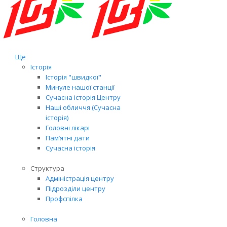
Ще
Історія
Історія "швидкої"
Минуле нашої станції
Сучасна історія Центру
Наші обличчя (Сучасна
історія)
Головні лікарі
Пам’ятні дати
Сучасна історія
Структура
Адміністрація центру
Підрозділи центру
Профспілка
Головна