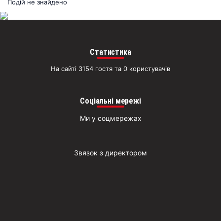
раз
Подій не знайдено
Д
Статистика
На сайті 3154 гостя та 0 користувачів
Соціальні мережі
Ми у соцмережах
Звязок з директором