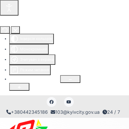
Інструменти доступності
Інверсія кольорів
Монохромний
Зчитувач з екрана
Режим читання
Розмір шрифту
100
%
+380442345186
103@kyivcity.gov.ua
24 / 7