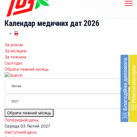
Календар медичних дат 2026
За роком
Бл
За місяцем
до
За тижнем
Благодійна допомога
Сьогодні
Підт
Платні послуги
Обрати певний місяць
діял
екст
меди
‹
‹
доп
в
Укра
благ
Обрати певний місяць
доп
Вря
Попередній день
біл
Середа 03 Лютий 2027
житт
Наступний день