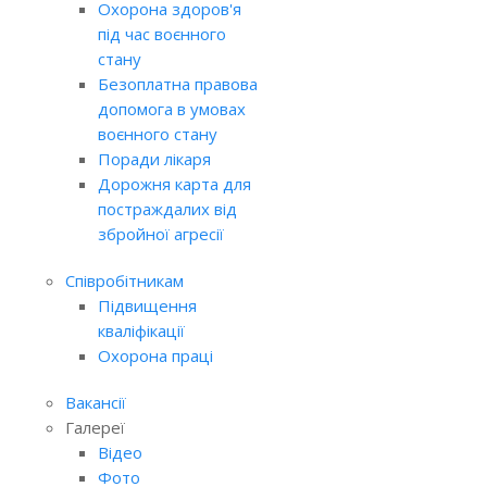
Охорона здоров'я
під час воєнного
стану
Безоплатна правова
допомога в умовах
воєнного стану
Поради лікаря
Дорожня карта для
постраждалих від
збройної агресії
Співробітникам
Підвищення
кваліфікації
Охорона праці
Вакансії
Галереї
Відео
Фото