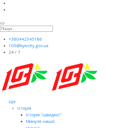
+380442345186
103@kyivcity.gov.ua
24 / 7
Ще
Історія
Історія "швидкої"
Минуле нашої
станції