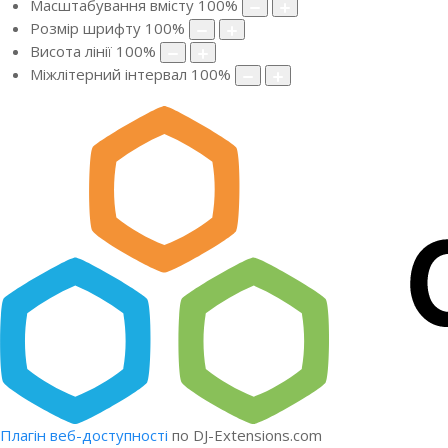
Масштабування вмісту
100
%
Розмір шрифту
100
%
Висота лінії
100
%
Міжлітерний інтервал
100
%
Плагін веб-доступності
по DJ-Extensions.com