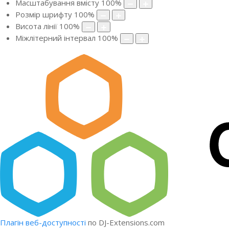
Масштабування вмісту
100
%
Розмір шрифту
100
%
Висота лінії
100
%
Міжлітерний інтервал
100
%
Плагін веб-доступності
по DJ-Extensions.com