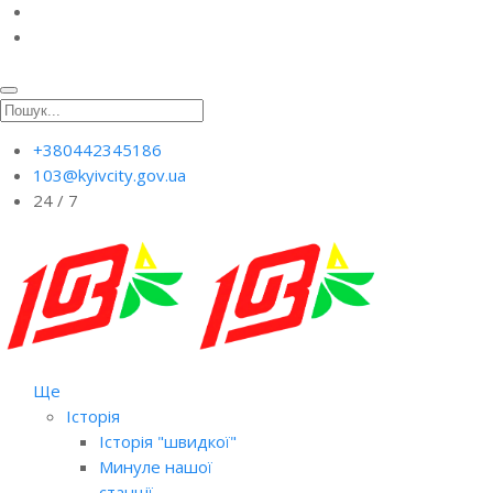
+380442345186
103@kyivcity.gov.ua
24 / 7
Ще
Історія
Історія "швидкої"
Минуле нашої
станції