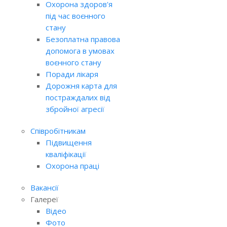
Охорона здоров'я
під час воєнного
стану
Безоплатна правова
допомога в умовах
воєнного стану
Поради лікаря
Дорожня карта для
постраждалих від
збройної агресії
Співробітникам
Підвищення
кваліфікації
Охорона праці
Вакансії
Галереї
Відео
Фото