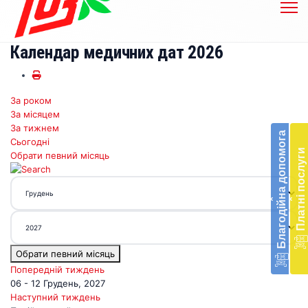
Календар медичних дат 2026
За роком
Бл
За місяцем
до
За тижнем
Благодійна допомога
Сьогодні
Підт
Платні послуги
Обрати певний місяць
діял
екст
меди
‹
‹
доп
в
Укра
благ
Обрати певний місяць
доп
Вря
Попередній тиждень
біл
06 - 12 Грудень, 2027
житт
Наступний тиждень