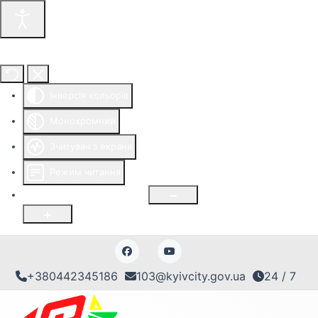
Інструменти доступності
Інверсія кольорів
Монохромний
Зчитувач з екрана
Режим читання
Розмір шрифту
100
%
+380442345186
103@kyivcity.gov.ua
24 / 7