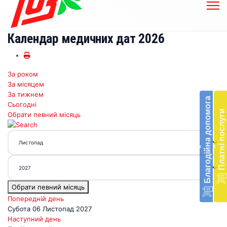
Календар медичних дат 2026
За роком
Бл
За місяцем
до
За тижнем
Благодійна допомога
Сьогодні
Підт
Платні послуги
Обрати певний місяць
діял
екст
меди
‹
‹
доп
в
Укра
благ
Обрати певний місяць
доп
Вря
Попередній день
біл
Субота 06 Листопад 2027
житт
Наступний день