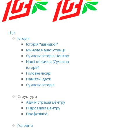
Ще
Історія
Історія "швидкої"
Минуле нашої станції
Сучасна історія Центру
Наші обличчя (Сучасна
історія)
Головні лікарі
Пам’ятні дати
Сучасна історія
Структура
Адміністрація центру
Підрозділи центру
Профспілка
Головна