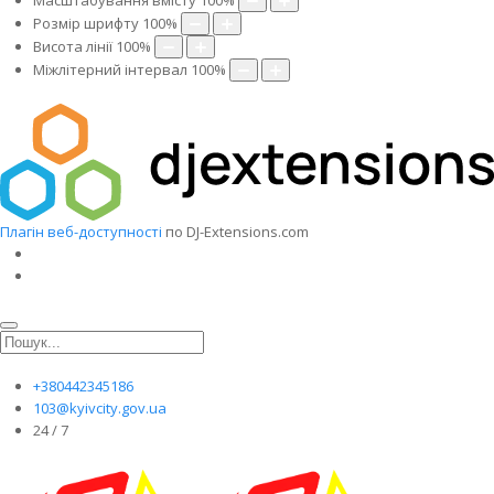
Масштабування вмісту
100
%
Розмір шрифту
100
%
Висота лінії
100
%
Міжлітерний інтервал
100
%
Плагін веб-доступності
по DJ-Extensions.com
+380442345186
103@kyivcity.gov.ua
24 / 7