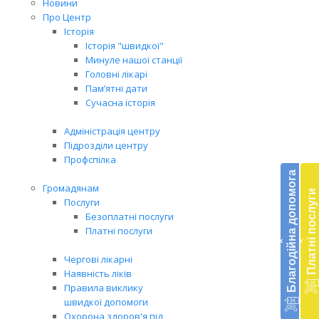
Новини
Про Центр
Історія
Історія "швидкої"
Минуле нашої станції
Головні лікарі
Пам’ятні дати
Сучасна історія
Адміністрація центру
Підрозділи центру
Бл
Профспілка
до
Благодійна допомога
Громадянам
Платні послуги
Підт
Послуги
діял
Безоплатні послуги
екст
Платні послуги
‹
‹
меди
доп
Чергові лікарні
в
Наявність ліків
Укра
Правила виклику
благ
швидкої допомоги
доп
Охорона здоров'я під