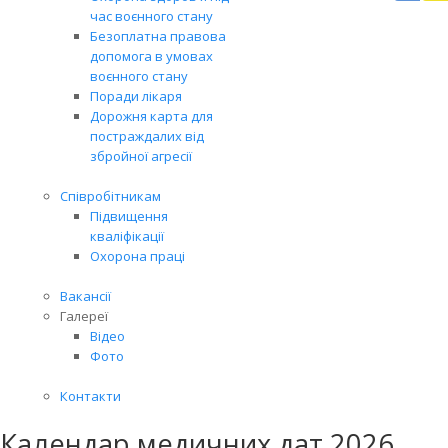
Вря
час воєнного стану
біл
Безоплатна правова
житт
допомога в умовах
раз
воєнного стану
Поради лікаря
Дорожня карта для
постраждалих від
збройної агресії
Співробітникам
Підвищення
кваліфікації
Охорона праці
Вакансії
Галереї
Відео
Фото
Контакти
Календар медичних дат 2026