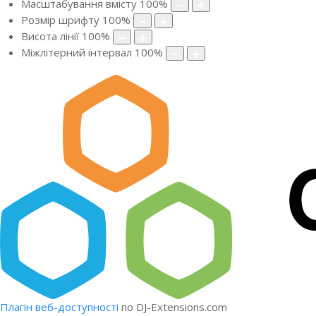
Масштабування вмісту
100
%
Розмір шрифту
100
%
Висота лінії
100
%
Міжлітерний інтервал
100
%
Плагін веб-доступності
по DJ-Extensions.com