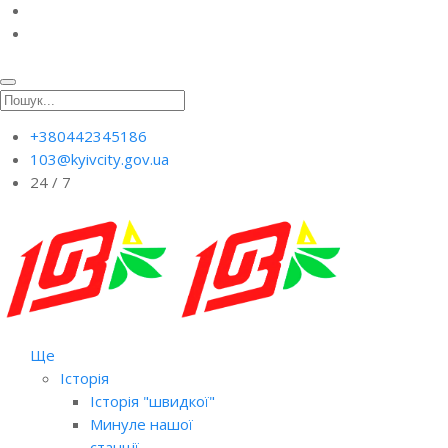
+380442345186
103@kyivcity.gov.ua
24 / 7
Ще
Історія
Історія "швидкої"
Минуле нашої
станції