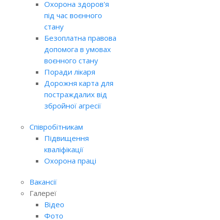
Охорона здоров'я
під час воєнного
стану
Безоплатна правова
допомога в умовах
воєнного стану
Поради лікаря
Дорожня карта для
постраждалих від
збройної агресії
Співробітникам
Підвищення
кваліфікації
Охорона праці
Вакансії
Галереї
Відео
Фото