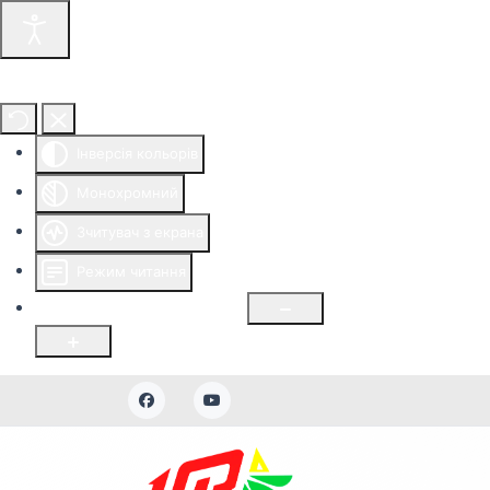
Інструменти доступності
Інверсія кольорів
Монохромний
Зчитувач з екрана
Режим читання
Розмір шрифту
100
%