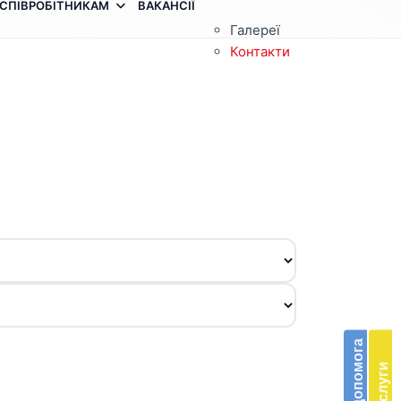
СПІВРОБІТНИКАМ
ВАКАНСІЇ
Галереї
Контакти
З
п
п
Бла
в
п
доп
е
Підт
м
діяль
д
екстр
м