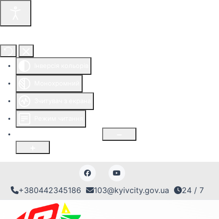
Інструменти доступності
Інверсія кольорів
Монохромний
Зчитувач з екрана
Режим читання
Розмір шрифту
100
%
+380442345186
103@kyivcity.gov.ua
24 / 7