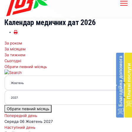
Календар медичних дат 2026
За роком
Бл
За місяцем
до
За тижнем
Благодійна допомога
Сьогодні
Підт
Платні послуги
Обрати певний місяць
діял
екст
меди
‹
‹
доп
в
Укра
благ
Обрати певний місяць
доп
Вря
Попередній день
біл
Середа 06 Жовтень 2027
житт
Наступний день