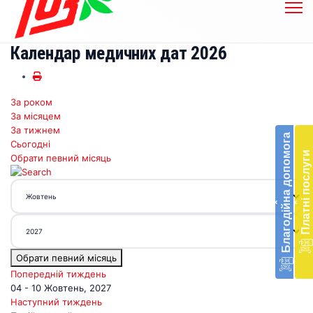
Календар медичних дат 2026
За роком
Бл
За місяцем
до
За тижнем
Благодійна допомога
Сьогодні
Підт
Платні послуги
Обрати певний місяць
діял
екст
меди
‹
‹
доп
в
Укра
благ
Обрати певний місяць
доп
Вря
Попередній тиждень
біл
04 - 10 Жовтень, 2027
житт
Наступний тиждень