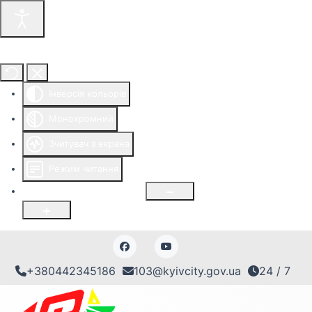
Інструменти доступності
Інверсія кольорів
Монохромний
Зчитувач з екрана
Режим читання
Розмір шрифту
100
%
+380442345186
103@kyivcity.gov.ua
24 / 7