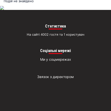
раз
Подій не знайдено
Д
Статистика
На сайті 4002 гостя та 1 користувач
Соціальні мережі
Ми у соцмережах
Звязок з директором