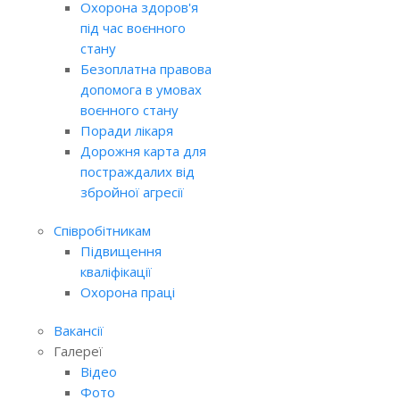
Охорона здоров'я
під час воєнного
стану
Безоплатна правова
допомога в умовах
воєнного стану
Поради лікаря
Дорожня карта для
постраждалих від
збройної агресії
Співробітникам
Підвищення
кваліфікації
Охорона праці
Вакансії
Галереї
Відео
Фото