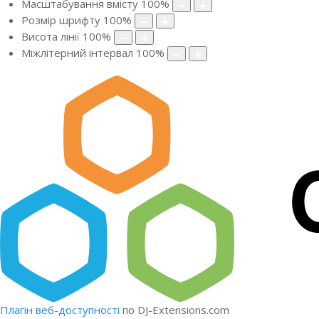
Масштабування вмісту
100
%
Розмір шрифту
100
%
Висота лінії
100
%
Міжлітерний інтервал
100
%
Плагін веб-доступності
по DJ-Extensions.com