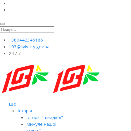
+380442345186
103@kyivcity.gov.ua
24 / 7
Ще
Історія
Історія "швидкої"
Минуле нашої
станції