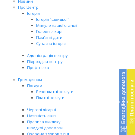
Новини
Про Центр
Історія
Історія "швидкої"
Минуле нашої станції
Головні лікарі
Пам’ятні дати
Сучасна історія
Адміністрація центру
Підрозділи центру
Бл
Профспілка
до
Благодійна допомога
Громадянам
Платні послуги
Підт
Послуги
діял
Безоплатні послуги
екст
Платні послуги
‹
‹
меди
доп
Чергові лікарні
в
Наявність ліків
Укра
Правила виклику
благ
швидкої допомоги
доп
Охорона здоров'я під