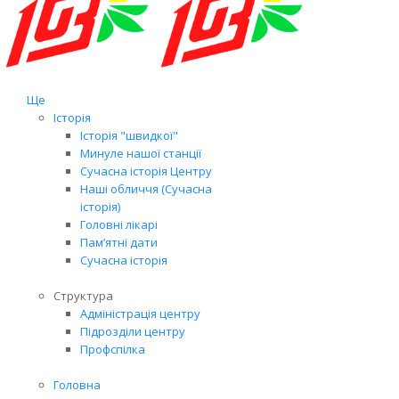
Ще
Історія
Історія "швидкої"
Минуле нашої станції
Сучасна історія Центру
Наші обличчя (Сучасна
історія)
Головні лікарі
Пам’ятні дати
Сучасна історія
Структура
Адміністрація центру
Підрозділи центру
Профспілка
Головна