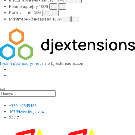
Масштабування вмісту
100
%
Розмір шрифту
100
%
Висота лінії
100
%
Міжлітерний інтервал
100
%
Плагін веб-доступності
по DJ-Extensions.com
+380442345186
103@kyivcity.gov.ua
24 / 7