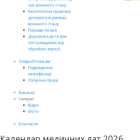
Вря
час воєнного стану
біл
Безоплатна правова
житт
допомога в умовах
раз
воєнного стану
Поради лікаря
Дорожня карта для
постраждалих від
збройної агресії
Співробітникам
Підвищення
кваліфікації
Охорона праці
Вакансії
Галереї
Відео
Фото
Контакти
Календар медичних дат 2026