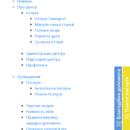
Новини
Про Центр
Історія
Історія "швидкої"
Минуле нашої станції
Головні лікарі
Пам’ятні дати
Сучасна історія
Адміністрація центру
Підрозділи центру
Бл
Профспілка
до
Благодійна допомога
Громадянам
Платні послуги
Підт
Послуги
діял
Безоплатні послуги
екст
Платні послуги
‹
‹
меди
доп
Чергові лікарні
в
Наявність ліків
Укра
Правила виклику
благ
швидкої допомоги
доп
Охорона здоров'я під