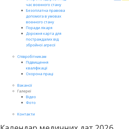
Вря
час воєнного стану
біл
Безоплатна правова
житт
допомога в умовах
раз
воєнного стану
Поради лікаря
Дорожня карта для
постраждалих від
збройної агресії
Співробітникам
Підвищення
кваліфікації
Охорона праці
Вакансії
Галереї
Відео
Фото
Контакти
Календар медичних дат 2026