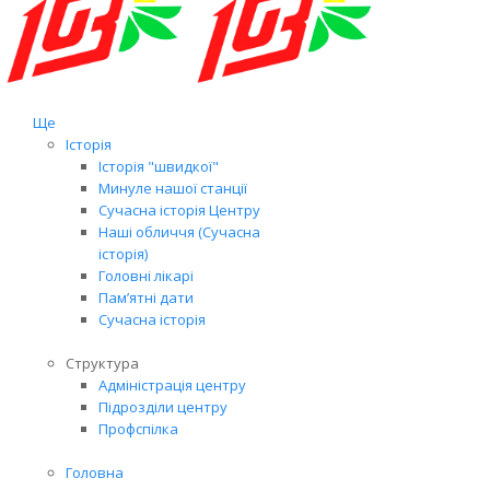
Ще
Історія
Історія "швидкої"
Минуле нашої станції
Сучасна історія Центру
Наші обличчя (Сучасна
історія)
Головні лікарі
Пам’ятні дати
Сучасна історія
Структура
Адміністрація центру
Підрозділи центру
Профспілка
Головна