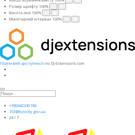
Масштабування вмісту
100
%
Розмір шрифту
100
%
Висота лінії
100
%
Міжлітерний інтервал
100
%
Плагін веб-доступності
по DJ-Extensions.com
+380442345186
103@kyivcity.gov.ua
24 / 7