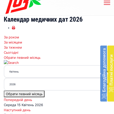
Календар медичних дат 2026
За роком
Бл
За місяцем
до
За тижнем
Благодійна допомога
Сьогодні
Підт
Платні послуги
Обрати певний місяць
діял
екст
меди
‹
‹
доп
в
Укра
благ
Обрати певний місяць
доп
Вря
Попередній день
біл
Середа 15 Квітень 2026
житт
Наступний день