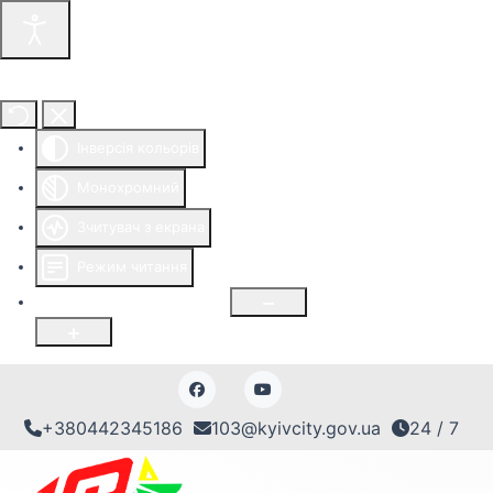
Інструменти доступності
Інверсія кольорів
Монохромний
Зчитувач з екрана
Режим читання
Розмір шрифту
100
%
+380442345186
103@kyivcity.gov.ua
24 / 7