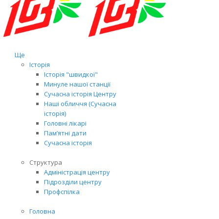
Ще
Історія
Історія "швидкої"
Минуле нашої станції
Сучасна історія Центру
Наші обличчя (Сучасна
історія)
Головні лікарі
Пам’ятні дати
Сучасна історія
Структура
Адміністрація центру
Підрозділи центру
Профспілка
Головна