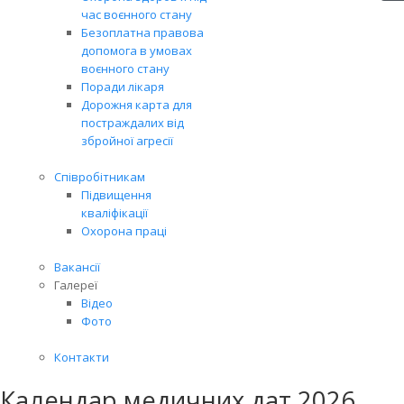
час воєнного стану
Безоплатна правова
допомога в умовах
воєнного стану
Поради лікаря
Дорожня карта для
постраждалих від
збройної агресії
Співробітникам
Підвищення
кваліфікації
Охорона праці
Вакансії
Галереї
Відео
Фото
Контакти
Календар медичних дат 2026