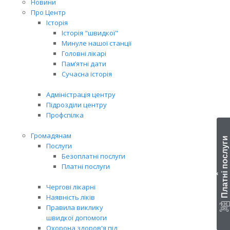
Новини
Про Центр
Історія
Історія "швидкої"
Минуле нашої станції
Головні лікарі
Пам’ятні дати
Сучасна історія
Адміністрація центру
Підрозділи центру
Профспілка
Громадянам
Платні послуги
Послуги
Безоплатні послуги
Платні послуги
‹
Чергові лікарні
Наявність ліків
Правила виклику
швидкої допомоги
Охорона здоров'я під