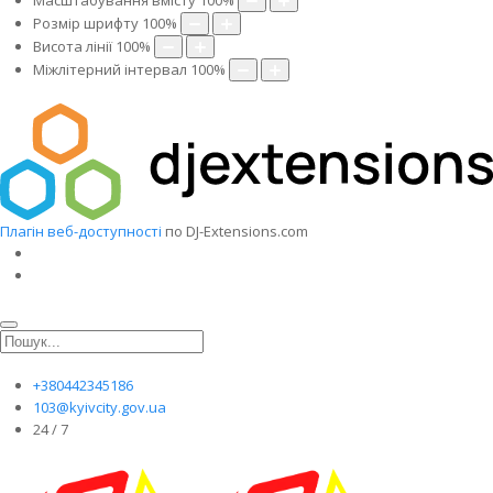
Масштабування вмісту
100
%
Розмір шрифту
100
%
Висота лінії
100
%
Міжлітерний інтервал
100
%
Плагін веб-доступності
по DJ-Extensions.com
+380442345186
103@kyivcity.gov.ua
24 / 7