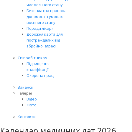
час воєнного стану
Безоплатна правова
допомога в умовах
воєнного стану
Поради лікаря
Дорожня карта для
постраждалих від
збройної агресії
Співробітникам
Підвищення
кваліфікації
Охорона праці
Вакансії
Галереї
Відео
Фото
Контакти
Календар медичних дат 2026