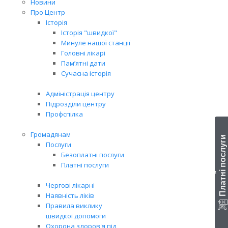
Новини
Про Центр
Історія
Історія "швидкої"
Минуле нашої станції
Головні лікарі
Пам’ятні дати
Сучасна історія
Адміністрація центру
Підрозділи центру
Профспілка
Громадянам
Платні послуги
Послуги
Безоплатні послуги
Платні послуги
‹
Чергові лікарні
Наявність ліків
Правила виклику
швидкої допомоги
Охорона здоров'я під