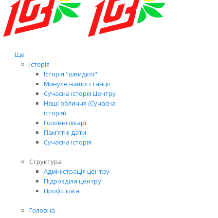
Ще
Історія
Історія "швидкої"
Минуле нашої станції
Сучасна історія Центру
Наші обличчя (Сучасна
історія)
Головні лікарі
Пам’ятні дати
Сучасна історія
Структура
Адміністрація центру
Підрозділи центру
Профспілка
Головна