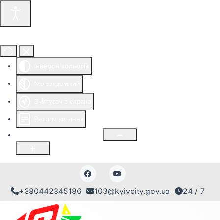
Інструменти доступності
Інверсія кольорів
Монохромний
Зчитувач з екрана
Режим читання
Розмір шрифту
100
%
+380442345186
103@kyivcity.gov.ua
24 / 7