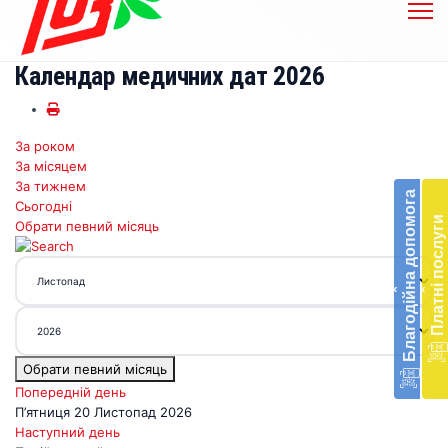
Календар медичних дат 2026
За роком
Бл
За місяцем
до
За тижнем
Благодійна допомога
Сьогодні
Підт
Платні послуги
Обрати певний місяць
діял
екст
меди
‹
‹
доп
в
Укра
благ
Обрати певний місяць
доп
Вря
Попередній день
біл
П’ятниця 20 Листопад 2026
житт
Наступний день