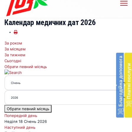
Календар медичних дат 2026
За роком
Бл
За місяцем
до
За тижнем
Благодійна допомога
Сьогодні
Підт
Платні послуги
Обрати певний місяць
діял
екст
меди
‹
‹
доп
в
Укра
благ
Обрати певний місяць
доп
Вря
Попередній день
біл
Неділя 18 Січень 2026
житт
Наступний день