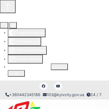
Інструменти доступності
Інверсія кольорів
Монохромний
Зчитувач з екрана
Режим читання
Розмір шрифту
100
%
+380442345186
103@kyivcity.gov.ua
24 / 7